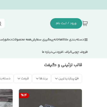
ورود / ثبت نام
دسته‌بندی کالاها
خانه
پیگیری سفارش
همه محصولات
دکوراسی
ظروف چوبی
الیاف .افزودنی
درباره ما
قالب تزئینی و گیفت
پربازدیدترین
برندها
قیمت
دسته‌بن
%
14