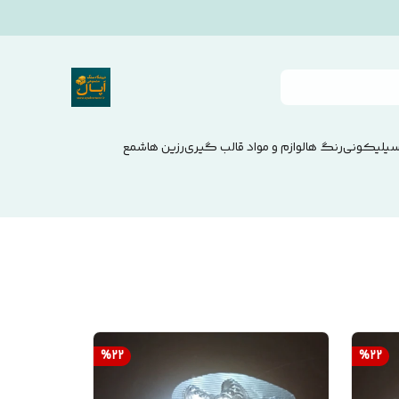
سیلیکونی
رنگ ها
لوازم و مواد قالب گیری
رزین ها
شمع
%
22
%
22