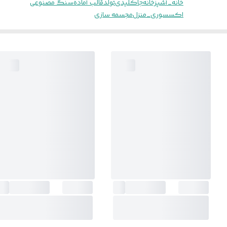
خانه_آشپزخانه
جاکلیدی
تولد
قالب آماده
سنگ مصنوعی
اکسسوری_منزل
مجسمه سازی