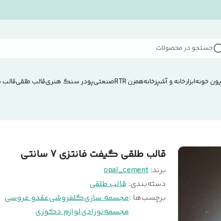
جستجو در محصولات
ون خونه
ابزار
خانه و آشپزخانه
همزن RTRصنعتی
پودر سنگ هنری
قالب طلقی
قالب 
قالب طلقی گیفت فانتزی 7 سانتی
برند:
opal_cement
دسته‌بندی
:
قالب طلقی
برچسب‌ها :
مجسمه سازی
گلفروشی
عقدو عروسی
مجسمه
نوزادی
لوازم دکوری