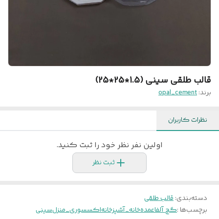
قالب طلقی سینی (1.5*25*25)
برند:
opal_cement
نظرات کاربران
اولین نفر نظر خود را ثبت کنید.
ثبت نظر
دسته‌بندی
:
قالب طلقی
برچسب‌ها :
گچ آلفا
عمده
خانه_آشپزخانه
اکسسوری_منزل
سینی