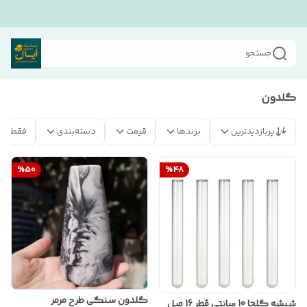
جستجو
گلدون
پربازدیدترین
برندها
قیمت
دسته‌بندی
فقط مح
%
50
%
48
گلدون سنگی طرح مرمر
شیشه گلجا 10 سانتی قطر 16 میل