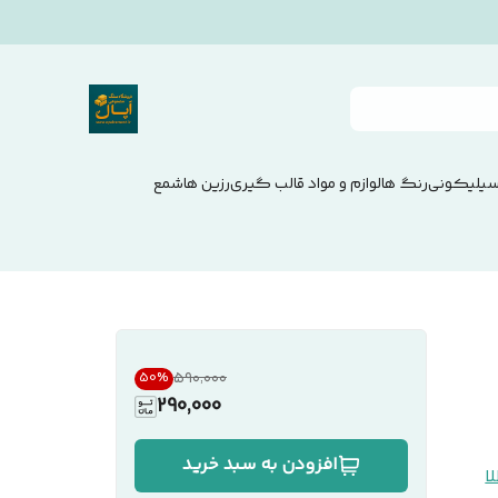
سیلیکونی
رنگ ها
لوازم و مواد قالب گیری
رزین ها
شمع
۵۹۰٬۰۰۰
50
%
290,000
افزودن به سبد خرید
ا