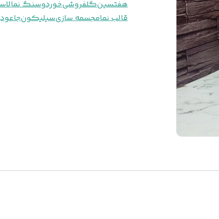
هفتسین
گلفروشی
خوردو
سنگ نما
لاس
قالب نما
مجسمه سازی
سیلیکون
جاعود