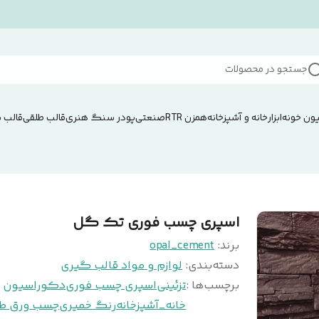
جستجو در محصولات
ون خونه
ابزار
خانه و آشپزخانه
همزن RTRصنعتی
پودر سنگ هنری
قالب طلقی
قالب 
اسپری چسب فوری تک گل
برند:
opal_cement
دسته‌بندی
:
لوازم و مواد قالب گیری
برچسب‌ها :
تزئینی
اسپری چسب فوری
دکوراسیون
خانه_آشپزخانه
رنگ خمیری
چسب ورق طل