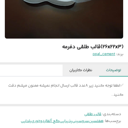
(26x22x3)قالب طلقی دفرمه
برند:
opal_cement
توضیحات
نظرات کاربران
✅لطفا توجه کنید زیر ۸عدد قالب ارسال انجام نمیشه ممنون میشم دقت
کنید .
دسته‌بندی
:
قالب طلقی
برچسب‌ها :
هفتسین
سرو
سینی
پذیرایی
گچ آلفا
اردوخوری
یلدایی