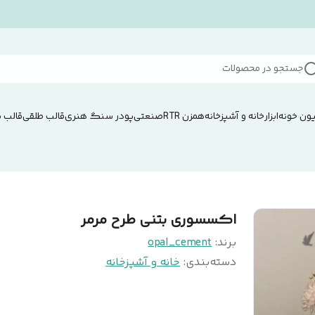
جستجو در محصولات
ون خونه
ابزار
خانه و آشپزخانه
همزن RTRصنعتی
پودر سنگ هنری
قالب طلقی
قالب 
اکسسوری بتنی طرح مرمر
برند:
opal_cement
دسته‌بندی
:
خانه و آشپزخانه