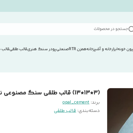
جستجو در محصولات
ون خونه
ابزار
خانه و آشپزخانه
همزن RTRصنعتی
پودر سنگ هنری
قالب طلقی
قالب 
(3*13*13) قالب طلقی سنگ مصنوعی نما
برند:
opal_cement
دسته‌بندی
:
قالب طلقی