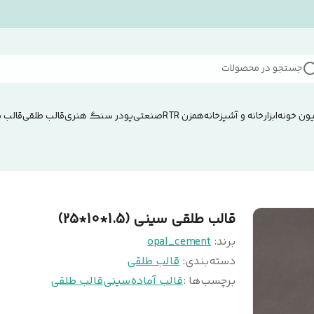
جستجو در محصولات
ون خونه
ابزار
خانه و آشپزخانه
همزن RTRصنعتی
پودر سنگ هنری
قالب طلقی
قالب 
قالب طلقی سینی (1.5*10*25)
برند:
opal_cement
دسته‌بندی
:
قالب طلقی
برچسب‌ها :
قالب آماده
سینی
قالب طلقی