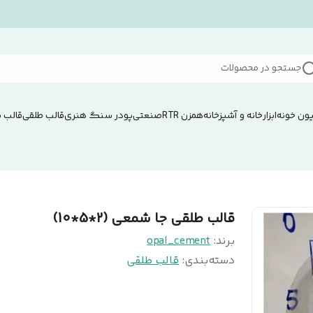
جستجو در محصولات
ون خونه
ابزار
خانه و آشپزخانه
همزن RTRصنعتی
پودر سنگ هنری
قالب طلقی
قالب 
قالب طلقی جا شمعی (2*5*10)
برند:
opal_cement
دسته‌بندی
:
قالب طلقی