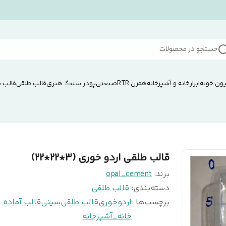
جستجو در محصولات
ون خونه
ابزار
خانه و آشپزخانه
همزن RTRصنعتی
پودر سنگ هنری
قالب طلقی
قالب 
قالب طلقی اردو خوری (3*22*22)
برند:
opal_cement
دسته‌بندی
:
قالب طلقی
برچسب‌ها :
اردوخوری
قالب طلقی
سینی
قالب آماده
خانه_آشپزخانه