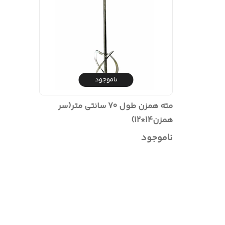
ناموجود
مته همزن طول 70 سانتی متر(سر
همزن14*12)
ناموجود