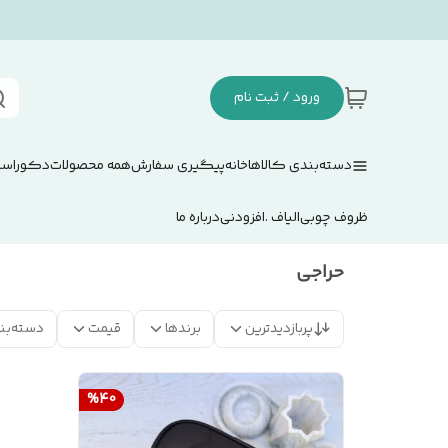
ورود / ثبت نام
دسته‌بندی کالاها
خانه
پیگیری سفارش
همه محصولات
دکوراسی
ظروف چوبی
الیاف .افزودنی
درباره ما
حراجی
پربازدیدترین
برندها
قیمت
دسته‌بن
%
40