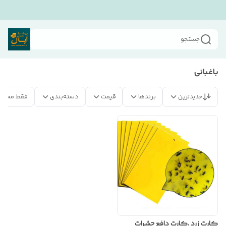
جستجو
باغبانی
جدیدترین
برندها
قیمت
دسته‌بندی
فقط محصو
کارت زرد .کارت دافع حشرات