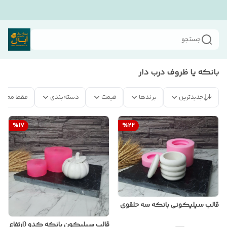
جستجو
بانکه یا ظروف درب دار
جدیدترین
برندها
قیمت
دسته‌بندی
فقط محصو
%
17
%
22
قالب سیلیکونی بانکه سه حلقوی
قالب سیلیکون بانکه کدو (ارتفاع