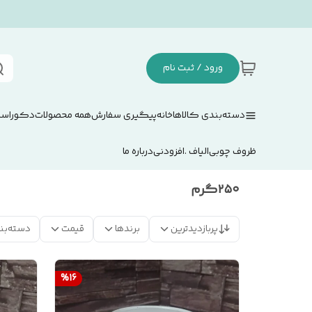
ورود / ثبت نام
دسته‌بندی کالاها
خانه
پیگیری سفارش
همه محصولات
دکوراسی
ظروف چوبی
الیاف .افزودنی
درباره ما
۲۵۰گرم
پربازدیدترین
برندها
قیمت
دسته‌بن
%
16