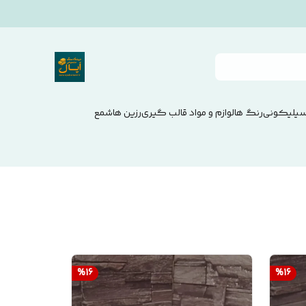
سیلیکونی
رنگ ها
لوازم و مواد قالب گیری
رزین ها
شمع
%
16
%
16