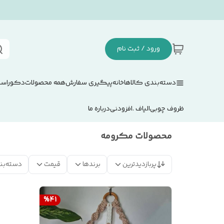
ورود / ثبت نام
دسته‌بندی کالاها
خانه
پیگیری سفارش
همه محصولات
دکوراسی
ظروف چوبی
الیاف .افزودنی
درباره ما
محصولات مکرومه
پربازدیدترین
برندها
قیمت
دسته‌بن
%
41